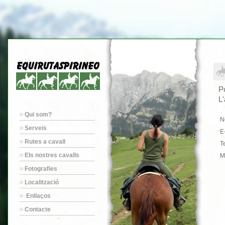
C
P
L
Qui som?
N
Serveis
E
Rutes a cavall
T
Els nostres cavalls
M
Fotografies
Localització
Enllaços
Contacte